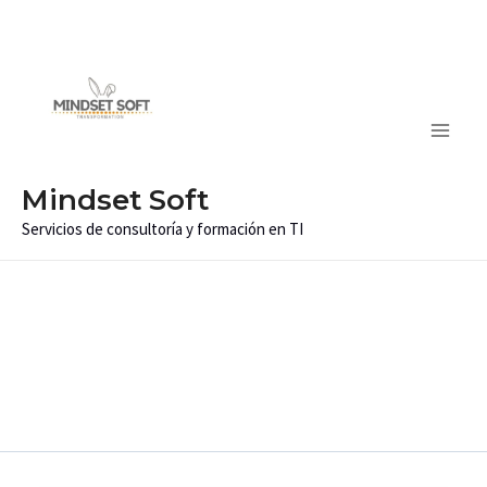
Ir
Main
al
Men
contenido
Mindset Soft
Servicios de consultoría y formación en TI
SCRUM