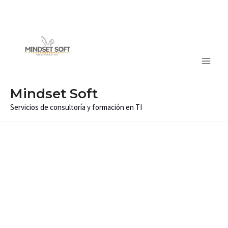
Ir
Main
al
Men
contenido
Mindset Soft
Servicios de consultoría y formación en TI
Certificaciones
Internacionales