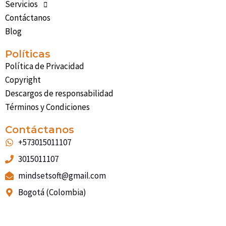
Servicios
-
m
r
-
t
s
i
Contáctanos
q
n
Blog
u
a
Políticas
r
Política de Privacidad
e
Copyright
Descargos de responsabilidad
Términos y Condiciones
Contáctanos
+573015011107
3015011107
mindsetsoft@gmail.com
Bogotá (Colombia)